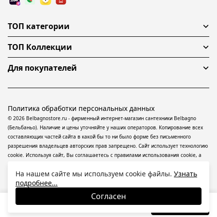
ТОП категории
ТОП Коллекции
Для покупателей
Политика обработки персональных данных
© 2026 Belbagnostore.ru - фирменный интернет-магазин сантехники Belbagno
(Бельбаньо). Наличие и цены уточняйте у наших операторов. Копирование всех
составляющих частей сайта в какой бы то ни было форме без письменного
разрешения владельцев авторских прав запрещено. Сайт использует технологию
cookie. Используя сайт, Вы соглашаетесь с правилами использования
cookie
, а
также даете согласие на обработку
персональных данных
На информационном
На нашем сайте мы используем cookie файлы.
Узнать
ресурсе применяются
рекомендательные технологии
(информационные
подробнее...
технологии предоставления информации на основе сбора, систематизации и
анализа сведений, относящихся к предпочтениям пользователей сети
Согласен
«Интернет», находящихся на территории Российской Федерации).
14 500
₽
В корзину