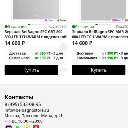
В наличии
Код:
307307
В наличии
Код:
30
Зеркало BelBagno SPC-GRT-800-
Зеркало BelBagno SPC-MAR-8
800-LED-TCH-WARM с подсветкой
800-LED-TCH-WARM с подсвет
14 600
₽
14 600
₽
Доставка
от 390 ₽
1 - 3 дня
Доставка
от 390 ₽
1 - 3 д
Самовывоз
от 190 ₽
1 - 3 дня
Самовывоз
от 190 ₽
1 - 3 д
Купить
Купить
Контакты
8 (495) 532-08-95
info@belbagnostore.ru
Москва, Проспект Мира, д.11
ПН-ВС 10:00—20:00