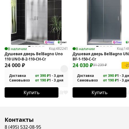
В наличии
Код:
482241
В наличии
Код:
14
Душевая дверь BelBagno Uno
Душевая дверь BelBagno UN
110 UNO-B-2-110-CH-Cr
BF-1-150-C-Cr
24 000
₽
24 030
₽
31 239
₽
-2
Доставка
от 390 ₽
1 - 3 дня
Доставка
от 390 ₽
1 - 3 д
Самовывоз
от 190 ₽
1 - 3 дня
Самовывоз
от 190 ₽
1 - 3 д
Купить
Купить
Контакты
8 (495) 532-08-95