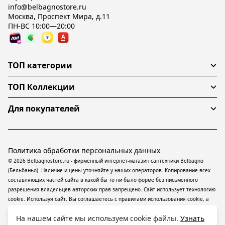
info@belbagnostore.ru
Москва, Проспект Мира, д.11
ПН-ВС 10:00—20:00
ТОП категории
ТОП Коллекции
Для покупателей
Политика обработки персональных данных
© 2026 Belbagnostore.ru - фирменный интернет-магазин сантехники Belbagno
(Бельбаньо). Наличие и цены уточняйте у наших операторов. Копирование всех
составляющих частей сайта в какой бы то ни было форме без письменного
разрешения владельцев авторских прав запрещено. Сайт использует технологию
cookie. Используя сайт, Вы соглашаетесь с правилами использования
cookie
, а
также даете согласие на обработку
персональных данных
На информационном
На нашем сайте мы используем cookie файлы.
Узнать
ресурсе применяются
рекомендательные технологии
(информационные