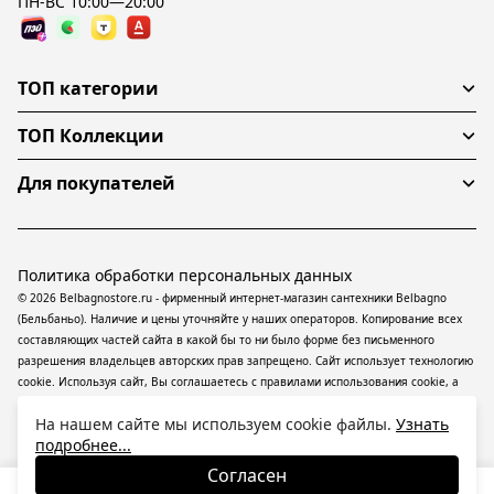
ПН-ВС 10:00—20:00
ТОП категории
ТОП Коллекции
Для покупателей
Политика обработки персональных данных
© 2026 Belbagnostore.ru - фирменный интернет-магазин сантехники Belbagno
(Бельбаньо). Наличие и цены уточняйте у наших операторов. Копирование всех
составляющих частей сайта в какой бы то ни было форме без письменного
разрешения владельцев авторских прав запрещено. Сайт использует технологию
cookie. Используя сайт, Вы соглашаетесь с правилами использования
cookie
, а
также даете согласие на обработку
персональных данных
На информационном
На нашем сайте мы используем cookie файлы.
Узнать
ресурсе применяются
рекомендательные технологии
(информационные
подробнее...
технологии предоставления информации на основе сбора, систематизации и
анализа сведений, относящихся к предпочтениям пользователей сети
Согласен
«Интернет», находящихся на территории Российской Федерации).