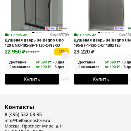
В наличии
Код:
465709
В наличии
Код:
23
Душевая дверь BelBagno Uno
Душевая дверь BelBagno UN
120 UNO-195-BF-1-120-C-NERO
195-BF-1-130-C-Cr 130х195
22 950
₽
23 220
₽
29 835
₽
-23%
Доставка
от 390 ₽
1 - 3 дня
Доставка
от 390 ₽
1 - 3 д
Самовывоз
от 190 ₽
1 - 3 дня
Самовывоз
от 190 ₽
1 - 3 д
Купить
Купить
Контакты
8 (495) 532-08-95
info@belbagnostore.ru
Москва, Проспект Мира, д.11