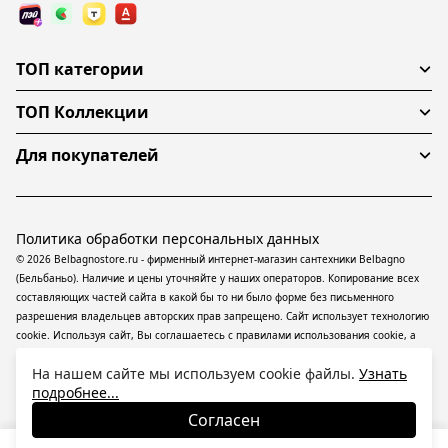
ТОП категории
ТОП Коллекции
Для покупателей
Политика обработки персональных данных
© 2026 Belbagnostore.ru - фирменный интернет-магазин сантехники Belbagno
(Бельбаньо). Наличие и цены уточняйте у наших операторов. Копирование всех
составляющих частей сайта в какой бы то ни было форме без письменного
разрешения владельцев авторских прав запрещено. Сайт использует технологию
cookie. Используя сайт, Вы соглашаетесь с правилами использования
cookie
, а
также даете согласие на обработку
персональных данных
На информационном
На нашем сайте мы используем cookie файлы.
Узнать
ресурсе применяются
рекомендательные технологии
(информационные
подробнее...
технологии предоставления информации на основе сбора, систематизации и
анализа сведений, относящихся к предпочтениям пользователей сети
Согласен
«Интернет», находящихся на территории Российской Федерации).